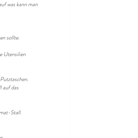
 auf was kann man 
n sollte. 
e Utensilien 
 Putztaschen. 
l auf das 
mat-Stall.
n. 