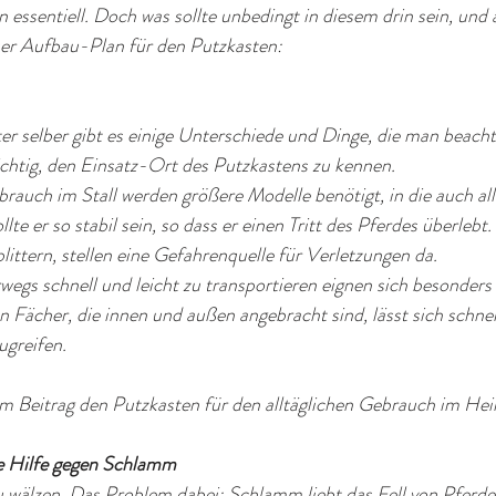
n essentiell. Doch was sollte unbedingt in diesem drin sein, und
nser Aufbau-Plan für den Putzkasten:
er selber gibt es einige Unterschiede und Dinge, die man beachte
ichtig, den Einsatz-Ort des Putzkastens zu kennen. 
brauch im Stall werden größere Modelle benötigt, in die auch all
te er so stabil sein, so dass er einen Tritt des Pferdes überlebt. 
plittern, stellen eine Gefahrenquelle für Verletzungen da.
egs schnell und leicht zu transportieren eignen sich besonders
 Fächer, die innen und außen angebracht sind, lässt sich schnel
greifen. 
em Beitrag den Putzkasten für den alltäglichen Gebrauch im Hei
te Hilfe gegen Schlamm
zu wälzen. Das Problem dabei: Schlamm liebt das Fell von Pferde