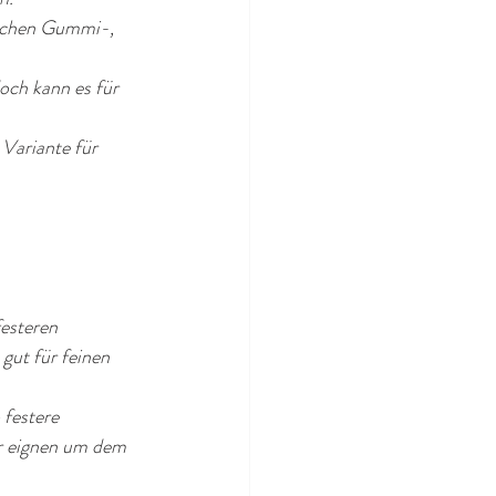
ischen Gummi-, 
och kann es für 
 Variante für 
festeren 
ut für feinen 
 festere 
r eignen um dem 