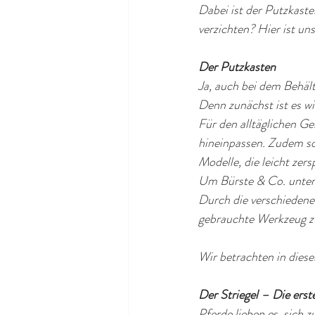
Dabei ist der Putzkaste
verzichten? Hier ist u
Der Putzkasten
Ja, auch bei dem Behält
Denn zunächst ist es w
Für den alltäglichen Ge
hineinpassen. Zudem soll
Modelle, die leicht zers
Um Bürste & Co. unterw
Durch die verschiedenen
gebrauchte Werkzeug zu
Wir betrachten in dies
Der Striegel – Die ers
Pferde lieben es, sich 